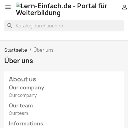


search
Startseite
Über uns
Über uns
About us
Our company
Our company
Our team
Our team
Informations