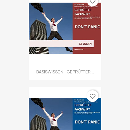
favorite_border
BASISWISSEN - GEPRÜFTER...
favorite_border