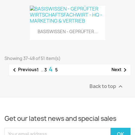
BASISWISSEN - GEPRÜFTER...
Showing 37-48 of 51 item(s)
4


Previous
Next
1
…
3
5
Back to top

Get our latest news and special sales